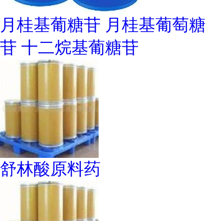
月桂基葡糖苷 月桂基葡萄糖
苷 十二烷基葡糖苷
舒林酸原料药