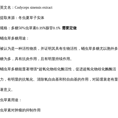
英文名：
Codyceps sinensis extract
提取来源：冬虫夏草子实体
规格：多糖
50%
虫草素
腺苷
需要定做
0.35%
0.1%
蛹虫草多糖用途：
被认为是一种活性物质，并证明其具有生物活性，蛹虫草多糖尤以胞外多
糖为多，具有抗炎作用，且有明显持续作用。
蛹虫草多糖能显著增强*超氧化物歧化酶活性，促进超氧化物歧化酶酶活
力，有明显的抗氧化、清除氧自由基和羟自由基的作用，对延缓衰老有显
著意义。
虫草素用途：
虫草素对肿瘤的抑制作用