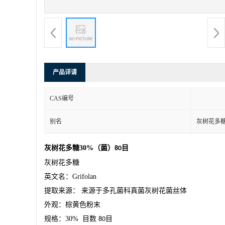
产品详请
CAS编号
别名
灰树花多糖
灰树花多糖
30%
（菌）
目
80
灰树花多糖
英文名：
Grifolan
提取来源：
来源于多孔菌科真菌灰树花菌丝体
外观：棕黄色粉末
规格：
30%
目数
目
80