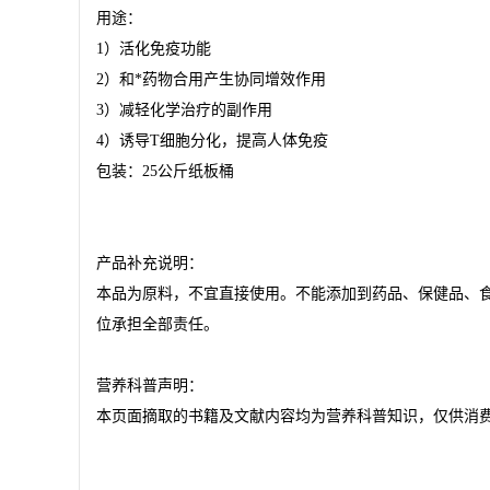
用途：
1
）活化免疫功能
2
）和*药物合用产生协同增效作用
3
）减轻化学治疗的副作用
4
）诱导
T
细胞分化，提高人体免疫
包装：
25
公斤纸板桶
产品补充说明：
本品为原料，不宜直接使用。不能添加到药品、保健品、
位承担全部责任。
营养科普声明：
本页面摘取的书籍及文献内容均为营养科普知识，仅供消