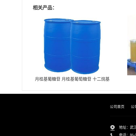
相关产品：
月桂基葡糖苷 月桂基葡萄糖苷 十二烷基
葡糖苷
公司首页
公
地址：武汉
电话：
86-