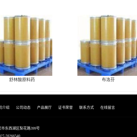
舒林酸原料药
布洛芬
司介绍
公司动态
产品展厅
证书荣誉
联系方式
在线留言
市东西湖区梨花路399号
027-59266540