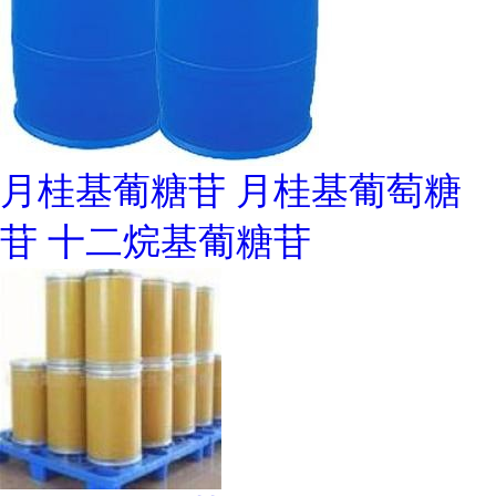
月桂基葡糖苷 月桂基葡萄糖
苷 十二烷基葡糖苷