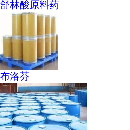
舒林酸原料药
布洛芬