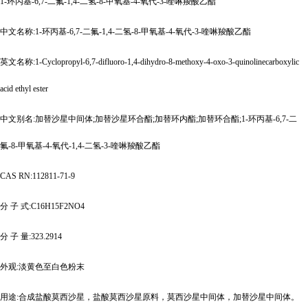
1-环丙基-6,7-二氟-1,4-二氢-8-甲氧基-4-氧代-3-喹啉羧酸乙酯
中文名称
:1-环丙基-6,7-二氟-1,4-二氢-8-甲氧基-4-氧代-3-喹啉羧酸乙酯
英文名称
:1-Cyclopropyl-6,7-difluoro-1,4-dihydro-8-methoxy-4-oxo-3-quinolinecarboxylic
acid ethyl ester
中文别名
:加替沙星中间体;加替沙星环合酯;加替环内酯;加替环合酯;1-环丙基-6,7-二
氟-8-甲氧基-4-氧代-1,4-二氢-3-喹啉羧酸乙酯
CAS RN:112811-71-9
分
子
式
:C16H15F2NO4
分
子
量
:323.2914
外观
:淡黄色至白色粉末
用途
:合成盐酸莫西沙星，盐酸莫西沙星原料，莫西沙星中间体，加替沙星中间体。