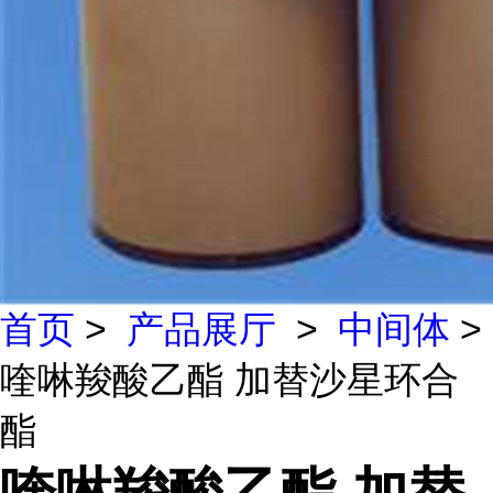
首页
>
产品展厅
>
中间体
>
喹啉羧酸乙酯 加替沙星环合
酯