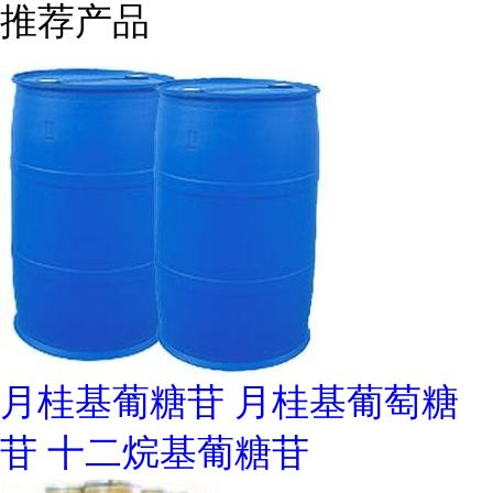
推荐产品
月桂基葡糖苷 月桂基葡萄糖
苷 十二烷基葡糖苷