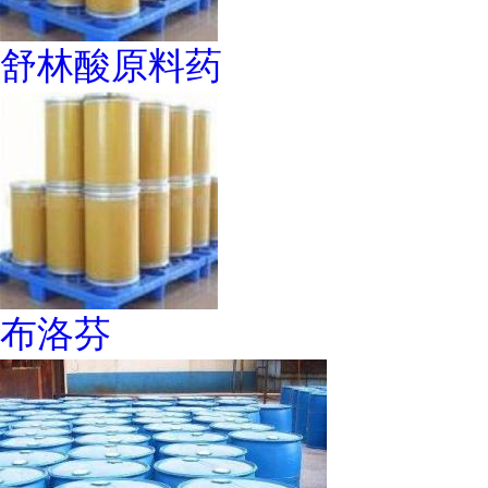
舒林酸原料药
布洛芬