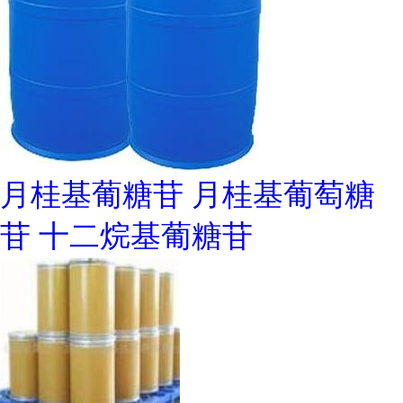
月桂基葡糖苷 月桂基葡萄糖
苷 十二烷基葡糖苷