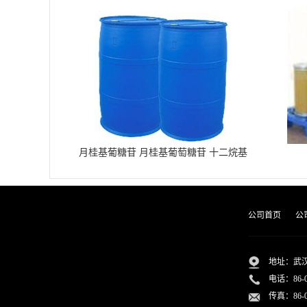
月桂基葡糖苷 月桂基葡萄糖苷 十二烷基
葡糖苷
公司首页
公
地址：武汉
电话：
86-
传真：86-02