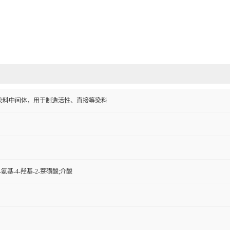
染料中间体，用于制造活性、直接等染料
7-氨基-4-羟基-2-萘磺酸;介酸