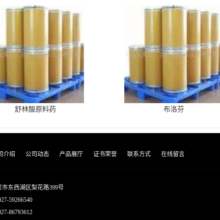
舒林酸原料药
布洛芬
司介绍
公司动态
产品展厅
证书荣誉
联系方式
在线留言
市东西湖区梨花路399号
027-59266540
7-86793612