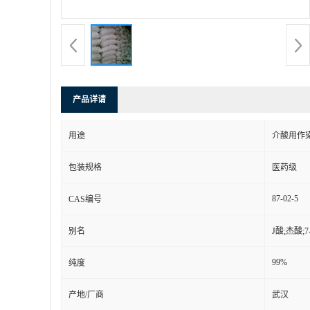
产品详请
用途
介酸用作
包装规格
医药级
87-02-5
CAS编号
别名
J酸;杰酸;
99%
纯度
产地/厂商
武汉