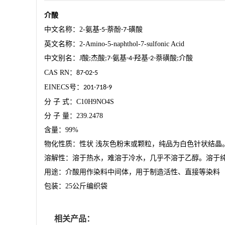
介酸
中文名称：
2-
氨基
萘酚
磺酸
-5-
-7-
英文名称：
2-Amino-5-naphthol-7-sulfonic Acid
中文别名：
J
酸
杰酸
氨基
羟基
萘磺酸
介酸
;
;7-
-4-
-2-
;
CAS RN
：
87-02-5
EINECS
号：
201-718-9
分
子
式：
C10H9NO4S
分
子
量：
239.2478
含量：
99%
物化性质：性状
浅灰色粉末或颗粒，纯品为白色针状结晶
溶解性：溶于热水，难溶于冷水，几乎不溶于乙醇。溶于
用途：介酸用作染料中间体，用于制造活性、直接等染料
包装：
25
公斤编织袋
相关产品：