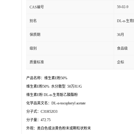
59-02-9
CAS编号
别名
DL-α-生
保质期
36月
级别
食品级
质量标准
企标
产品名称：
维生素E粉50%
维生素E粉50% 水分散型 50万IU/G
维生素E粉 DL-α-生育酚乙酸酯粉
化学品英文名：DL-α-tocopheryl acetate
分子式：C31H52O3
分子量：472.75
外观：类白色或淡黄色粉末或颗粒状粉末