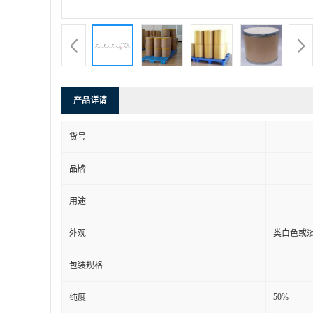
产品详请
货号
品牌
用途
外观
类白色或
包装规格
50%
纯度