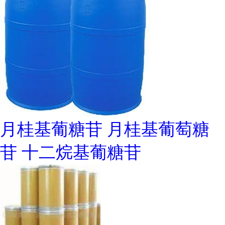
月桂基葡糖苷 月桂基葡萄糖
苷 十二烷基葡糖苷