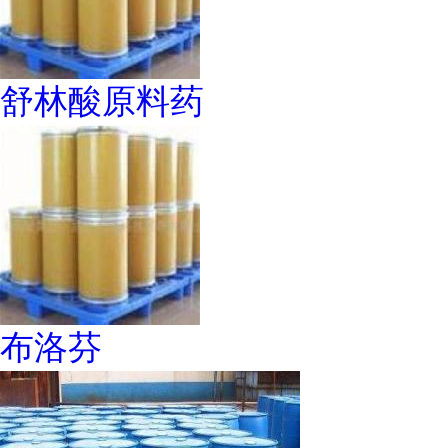
舒林酸原料药
布洛芬