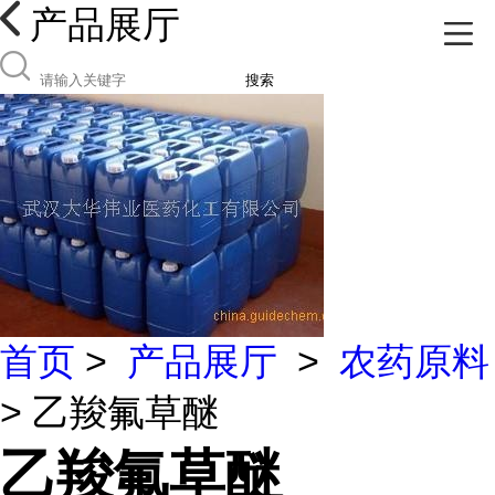
产品展厅
搜索
首页
>
产品展厅
>
农药原料
> 乙羧氟草醚
乙羧氟草醚