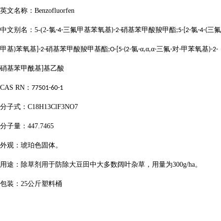
英文名称：
Benzofluorfen
中文别名：
5-(2-
氯
三氟甲基苯氧基
硝基苯甲酸羧甲酯
氯
三氟
-4-
)-2-
;5-[2-
-4-(
甲基
苯氧基
硝基苯甲酸羧甲基酯
氯
α
α
α
三氟
对
甲苯氧基
)
]-2-
;O-[5-(2-
-
,
,
-
-
-
)-2-
硝基苯甲酰基
基乙酸
]
CAS RN
：
77501-60-1
分子式：
C18H13ClF3NO7
分子量：
447.7465
外观：琥珀色固体。
用途：除草剂用于防除大豆田中大多数阔叶杂草，用量为
300g/ha
。
包装：
25
公斤塑料桶
...