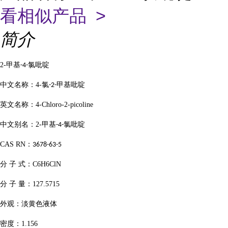
看相似产品 >
简介
2-
甲基
氯吡啶
-4-
中文名称：
4-
氯
甲基吡啶
-2-
英文名称：
4-Chloro-2-picoline
中文别名：
2-
甲基
氯吡啶
-4-
CAS RN
：
3678-63-5
分
子
式：
C6H6ClN
分
子
量：
127.5715
外观：淡黄色液体
密度：
1.156