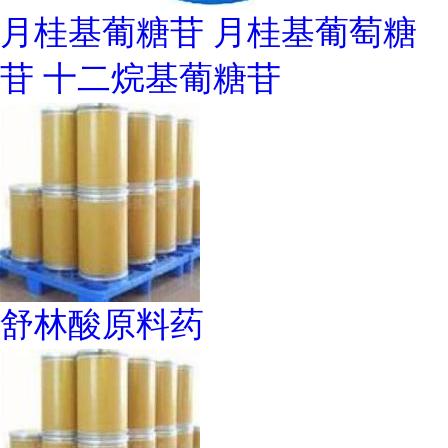
月桂基葡糖苷 月桂基葡萄糖
苷 十二烷基葡糖苷
舒林酸原料药