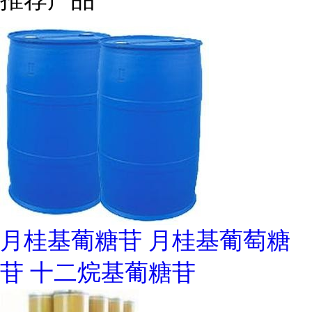
月桂基葡糖苷 月桂基葡萄糖
苷 十二烷基葡糖苷