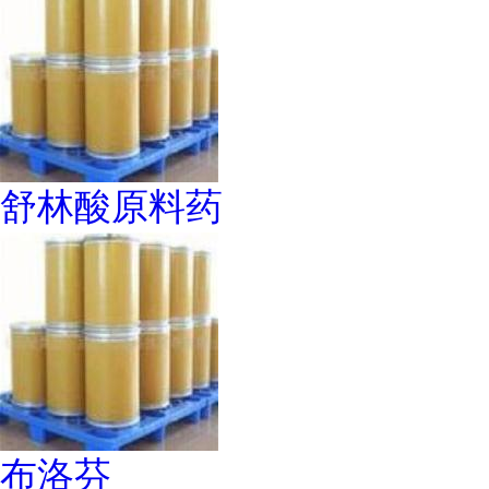
舒林酸原料药
布洛芬