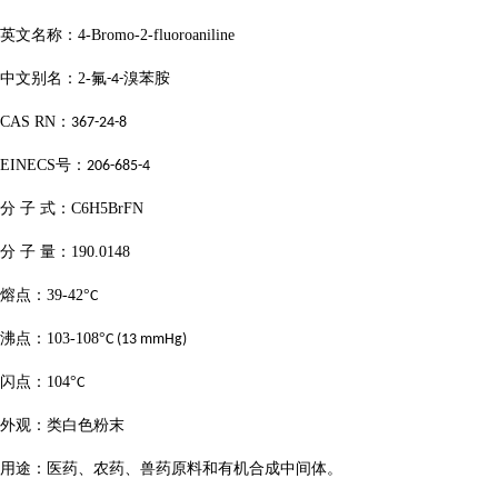
英文名称：
4-Bromo-2-fluoroaniline
中文别名：
2-
氟
溴苯胺
-4-
CAS RN
：
367-24-8
EINECS
号：
206-685-4
分
子
式：
C6H5BrFN
分
子
量：
190.0148
熔点：
39-42
°
C
沸点：
103-108
°
C (13 mmHg)
闪点：
104
°
C
外观：类白色粉末
用途：医药、农药、兽药原料和有机合成中间体。