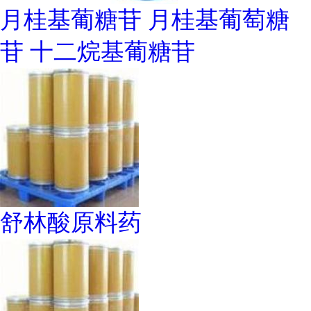
月桂基葡糖苷 月桂基葡萄糖
苷 十二烷基葡糖苷
舒林酸原料药