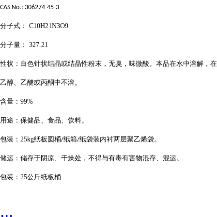
CAS No.: 306274-45-3
分子式：
C10H21N3O9
分子量：
327.21
性状：白色针状结晶或结晶性粉末，无臭，味微酸。本品在水中溶解，在
乙醇、乙醚或丙酮中不溶。
含量：
99%
用途：保健品、食品、饮料。
包装：
25kg
纸板圆桶
纸箱
纸袋装内衬两层聚乙烯袋。
/
/
储运：储存于阴凉、干燥处，不得与有毒有害物混存、混运。
包装：
25
公斤纸板桶
...