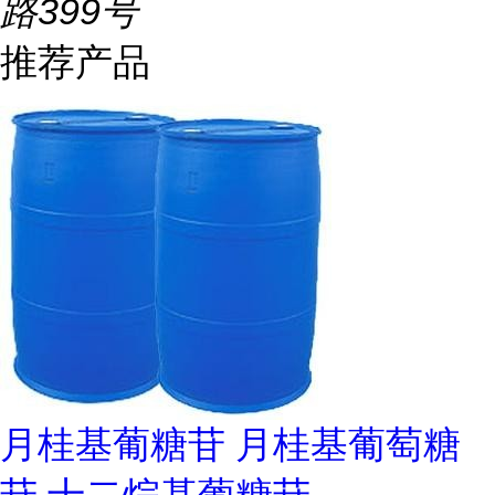
路399号
推荐产品
月桂基葡糖苷 月桂基葡萄糖