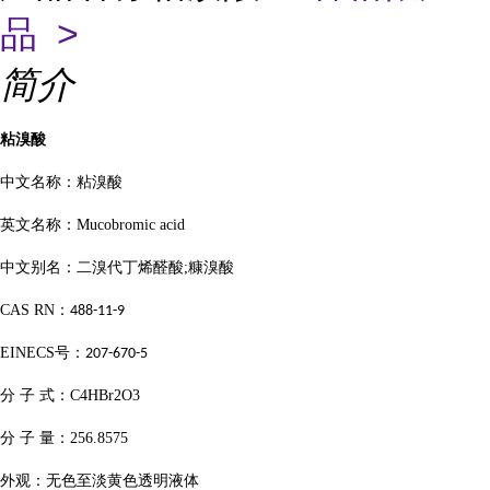
品 >
简介
粘溴酸
中文名称：粘溴酸
英文名称：
Mucobromic acid
中文别名：二溴代丁烯醛酸
;
糠溴酸
CAS RN
：
488-11-9
EINECS
号：
207-670-5
分
子
式：
C4HBr2O3
分
子
量：
256.8575
外观：无色至淡黄色透明液体