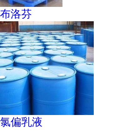
布洛芬
氯偏乳液