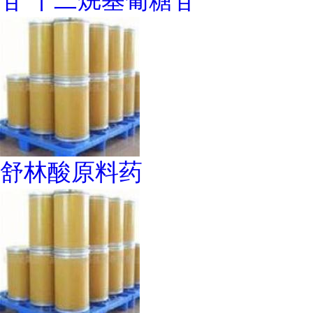
苷 十二烷基葡糖苷
舒林酸原料药