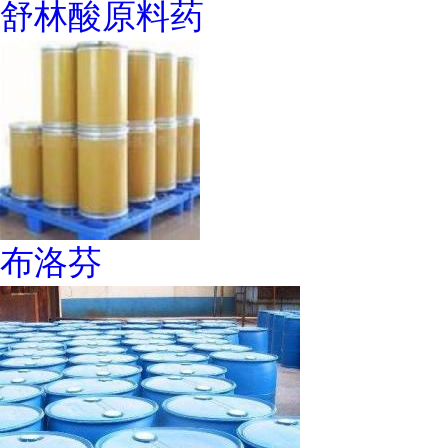
舒林酸原料药
布洛芬