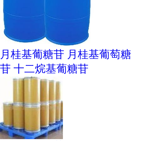
月桂基葡糖苷 月桂基葡萄糖
苷 十二烷基葡糖苷