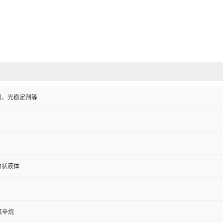
剂、光稳定剂等
油状液体
氯辛烷