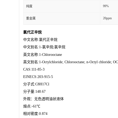
99%
纯度
20ppm
重金属
氯代正辛烷
中文名称
:
氯代正辛烷
中文别名
:1-
氯辛烷
氯辛烷
;
英文名称
:1-Chlorooctane
英文别名
:1-Octylchloride; Chlorooctane; n-Octyl chlorid
CAS:111-85-3
EINECS:203-915-5
分子式
:C8H17Cl
分子量
:148.67
外观：无色透明油状液体
熔点
:-61
℃
相对密度
:0.874