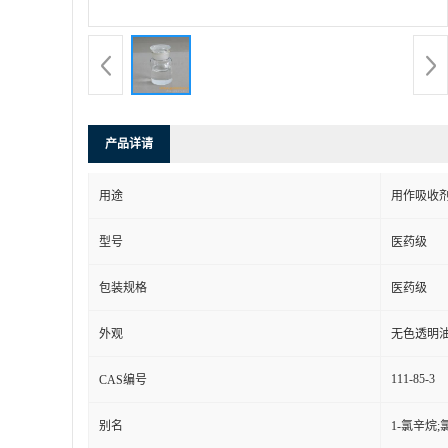
产品详请
用途
用作吸收
型号
医药级
包装规格
医药级
外观
无色透明
111-85-3
CAS编号
别名
1-氯辛烷;