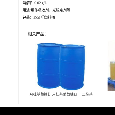
溶解性
:0.02 g/L
用途
:
用作吸收剂、光稳定剂等
包装：
25
公斤塑料桶
相关产品：
月桂基葡糖苷 月桂基葡萄糖苷 十二烷基
葡糖苷