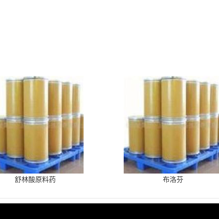
舒林酸原料药
布洛芬