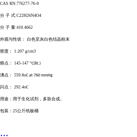
CAS RN:776277-76-0
分
子
式
:C22H26N4O4
分
子
量
:410.4662
外观与性状：
白色至灰白色结晶粉末
密度：
1.207 g/cm3
熔点：
145-147
°
C(lit.)
沸点：
559.8
o
C at 760 mmHg
闪点：
292.4
o
C
用途：用于生化试剂，多肽合成。
包装：
25
公斤纸板桶
...