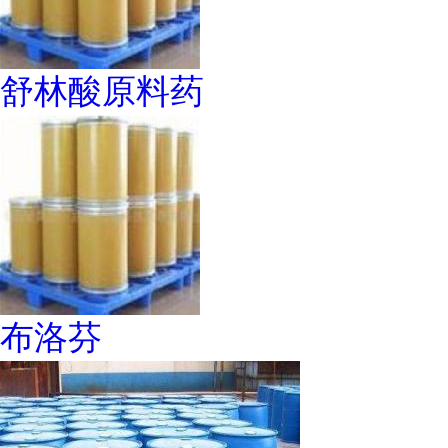
舒林酸原料药
布洛芬