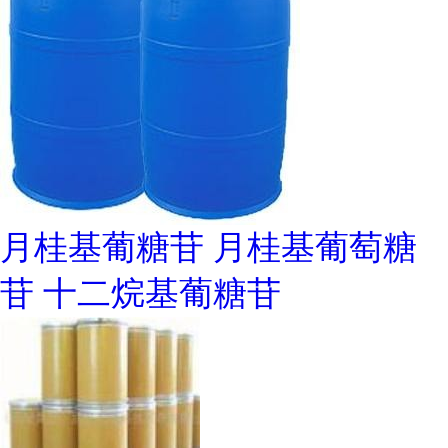
月桂基葡糖苷 月桂基葡萄糖
苷 十二烷基葡糖苷