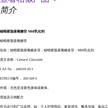
简介
鲸蜡硬脂基葡糖苷
M68
乳化剂
鲸蜡硬脂基葡糖苷
别名：鲸蜡硬脂基葡糖多苷；鲸蜡硬脂基葡糖多苷；
M68
乳化剂
英文名称：
Cetearyl Glucoside
CAS No.
：
246159-33-1
EINECS
编号：
203-109-3
外观：无色至淡黄色液体或膏体。
用途及示例配方
作为去污剂广泛应用。如：个人护理用品、家居清洗、餐具洗涤、食品工