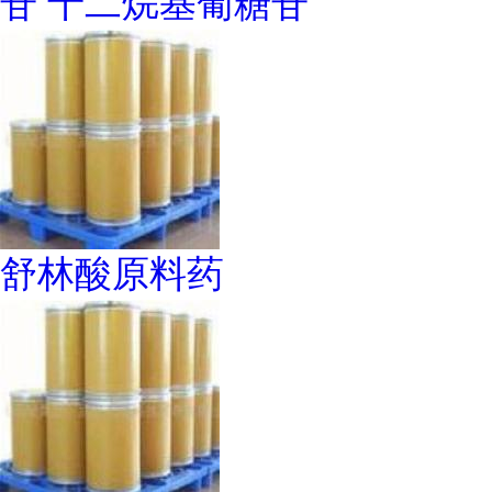
苷 十二烷基葡糖苷
舒林酸原料药