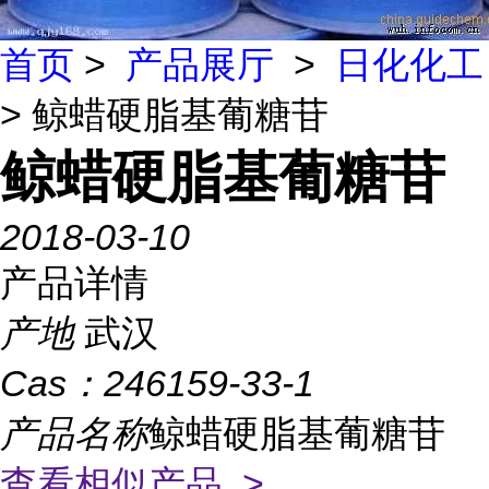
首页
>
产品展厅
>
日化化工
> 鲸蜡硬脂基葡糖苷
鲸蜡硬脂基葡糖苷
2018-03-10
产品详情
产地
武汉
Cas：
246159-33-1
产品名称
鲸蜡硬脂基葡糖苷
查看相似产品 >