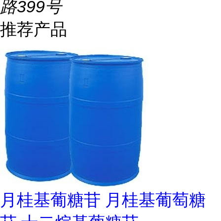
路399号
推荐产品
月桂基葡糖苷 月桂基葡萄糖