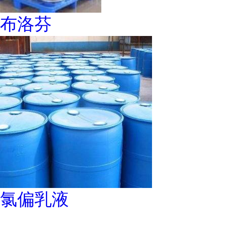
布洛芬
氯偏乳液