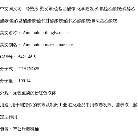
中文同义词
:
冷烫液
;
烫发剂
巯基乙酸铵
化学卷发水
氫硫乙酸銨
硫醇乙
;
;
;
;
酸銨
氢硫基醋酸铵
硫代甘醇酸铵
硫代乙醇酸铵
氢硫基乙酸铵
;
;
;
;
英文名称：
Ammonium thioglycolate
英文别名：
Ammonium mercaptoacetate
CAS
号：
5421-46-5
分子式：
C2H7NO2S
分子量：
109.14
外观：无色至淡的粉红色液体
用途
:
用于测定铁的试剂及制药工业 在化妆品中用作卷发剂、营养液，起
定型作用
包装：
25
公斤塑料桶