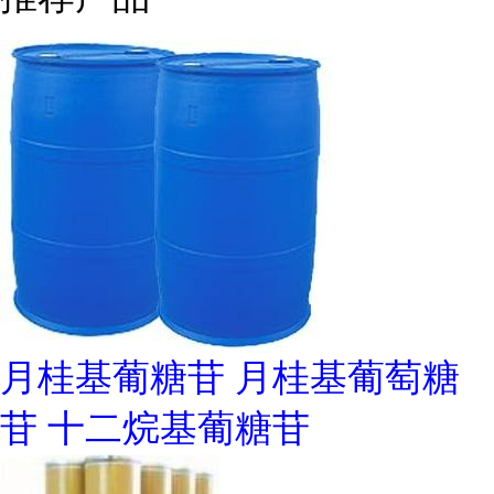
月桂基葡糖苷 月桂基葡萄糖
苷 十二烷基葡糖苷