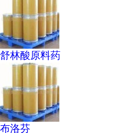
舒林酸原料药
布洛芬