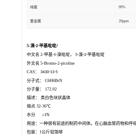
99%
纯度
20ppm
重金属
5-
溴
甲基吡啶
-2-
/
中文名
2-
甲基
溴吡啶，
溴
甲基吡啶
-5-
5-
-2-
外文名
5-Bromo-2-picoline
CAS
：
3430-13-5
分子式：
C6H6BrN
分子量：
172.02
描述：
类白色块状晶体
熔点
32-36
℃
水分
≤
1%
用途：一种很有前途的制药中间体。在心脑血管药物和呼
包装：
1
公斤铝箔嗲