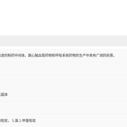
前途的制药中间体。圂心脑血管药物和呼吸系统药物的生产中具有广阔的前景。
状晶体
-溴吡啶， 5-溴-2-甲基吡啶