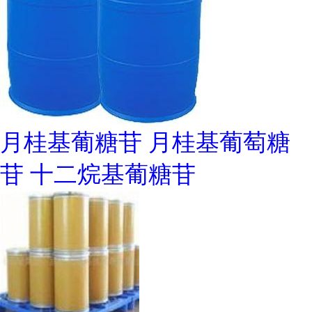
月桂基葡糖苷 月桂基葡萄糖
苷 十二烷基葡糖苷