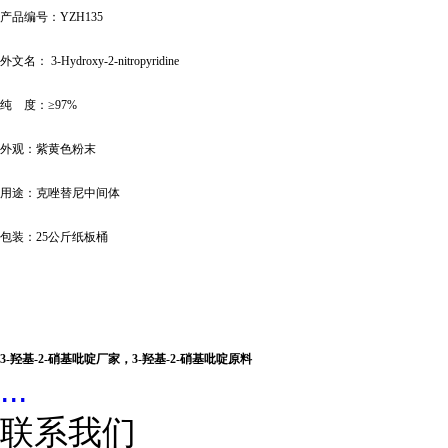
产品编号：
YZH135
外文名：
3-Hydroxy-2-nitropyridine
纯
度：
≥97%
外观：紫黄色粉末
用途：克唑替尼中间体
包装：
25公斤纸板桶
3-
羟基-2-硝基吡啶厂家，
3-
羟基-2-硝基吡啶原料
...
联系我们