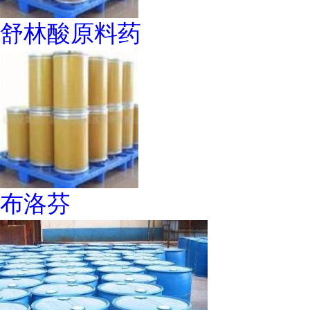
舒林酸原料药
布洛芬