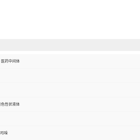
、医药中间体
黄色性状液体
氢吲哚