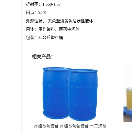
折射率：
1.568-1.57
闪点：
93
°
C
外观性状：
无色至淡黄色油状性液体
用途：用作染料、医药中间体
包装：
25
公斤塑料桶
相关产品：
月桂基葡糖苷 月桂基葡萄糖苷 十二烷基