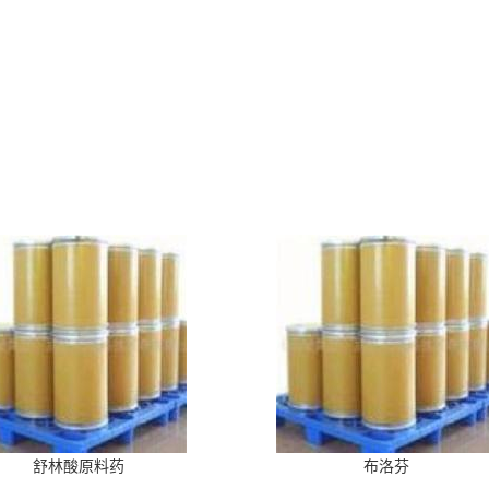
舒林酸原料药
布洛芬