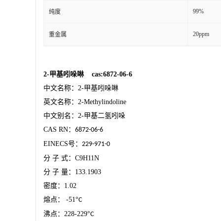
99%
纯度
20ppm
重金属
2-
甲基吲哚啉
cas:6872-06-6
中文名称：
2-
甲基吲哚啉
英文名称：
2-Methylindoline
中文别名：
2-
甲基二氢吲哚
CAS RN
：
6872-06-6
EINECS
号：
229-971-0
分
子
式：
C9H11N
分
子
量：
133.1903
密度：
1.02
熔点：
-51
°
C
沸点：
228-229
°
C