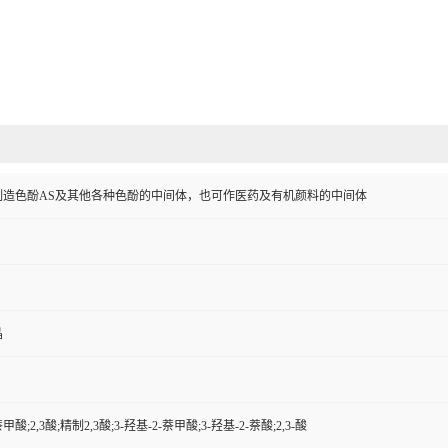
制造色酚AS及其他各种色酚的中间体，也可作医药及有机颜料的中间体
晶
萘甲酸;2,3酸;精制2,3酸;3-羟基-2-萘甲酸;3-羟基-2-萘酸;2,3-酸