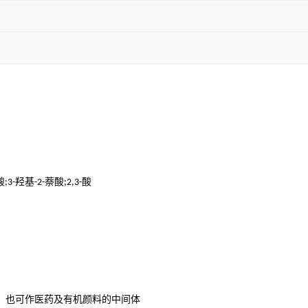
酸
羟基
萘酸
酸
;3-
-2-
;2,3-
，也可作医药及有机颜料的中间体