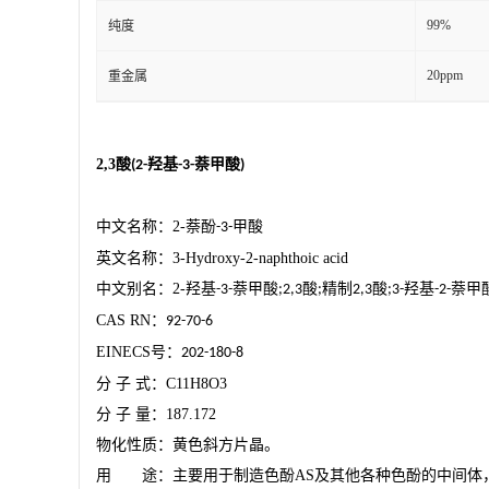
99%
纯度
20ppm
重金属
2,3
酸
羟基
萘甲酸
(2-
-3-
)
中文名称：
2-
萘酚
甲酸
-3-
英文名称：
3-Hydroxy-2-naphthoic acid
中文别名：
2-
羟基
萘甲酸
酸
精制
酸
羟基
萘甲
-3-
;2,3
;
2,3
;3-
-2-
CAS RN
：
92-70-6
EINECS
号：
202-180-8
分
子
式：
C11H8O3
分
子
量：
187.172
物化性质：黄色斜方片晶。
用 途：主要用于制造色酚
AS
及其他各种色酚的中间体