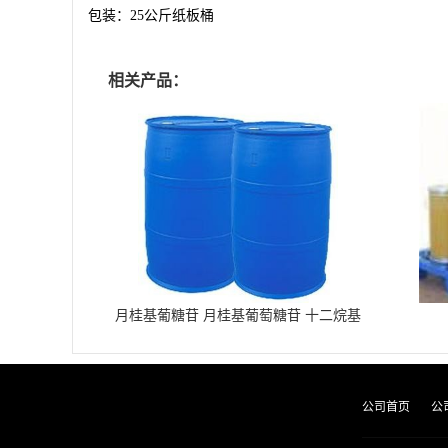
包装：
25
公斤纸板桶
相关产品：
月桂基葡糖苷 月桂基葡萄糖苷 十二烷基
葡糖苷
公司首页
公