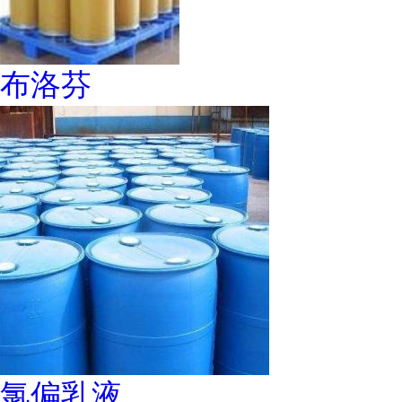
布洛芬
氯偏乳液