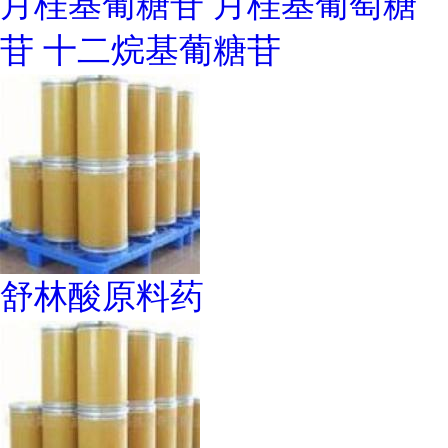
月桂基葡糖苷 月桂基葡萄糖
苷 十二烷基葡糖苷
舒林酸原料药