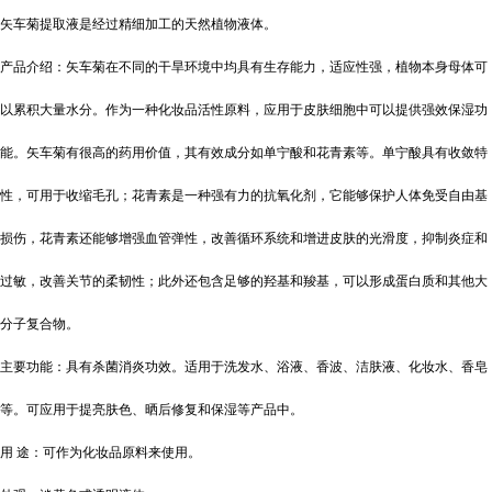
矢车菊提取液是经过精细加工的天然植物液体。
产品介绍：矢车菊在不同的干旱环境中均具有生存能力，适应性强，植物本身母体可
以累积大量水分。作为一种化妆品活性原料，应用于皮肤细胞中可以提供强效保湿功
能。矢车菊有很高的药用价值，其有效成分如单宁酸和花青素等。单宁酸具有收敛特
性，可用于收缩毛孔；花青素是一种强有力的抗氧化剂，它能够保护人体免受自由基
损伤，花青素还能够增强血管弹性，改善循环系统和增进皮肤的光滑度，抑制炎症和
过敏，改善关节的柔韧性；此外还包含足够的羟基和羧基，可以形成蛋白质和其他大
分子复合物。
主要功能：具有杀菌消炎功效。适用于洗发水、浴液、香波、洁肤液、化妆水、香皂
等。可应用于提亮肤色、晒后修复和保湿等产品中。
用
途：可作为化妆品原料来使用。