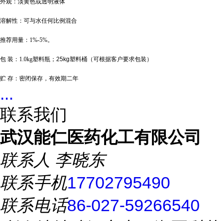
外观：淡黄色或透明液体
溶解性：可与水任何比例混合
推荐用量：
1%-5%
。
包
装：
1.0kg
塑料瓶；
25kg
塑料桶（可根据客户要求包装）
贮
存：密闭保存，有效期二年
...
联系我们
武汉能仁医药化工有限公司
联系人
李晓东
联系手机
17702795490
联系电话
86-027-59266540