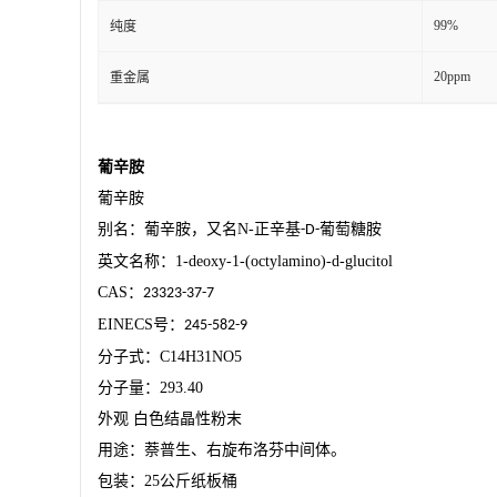
99%
纯度
20ppm
重金属
葡辛胺
葡辛胺
别名：葡辛胺，又名
N-
正辛基
葡萄糖胺
-D-
英文名称：
1-deoxy-1-(octylamino)-d-glucitol
CAS
：
23323-37-7
EINECS
号：
245-582-9
分子式：
C14H31NO5
分子量：
293.40
外观
白色结晶性粉末
用途：萘普生、右旋布洛芬中间体。
包装：
25
公斤纸板桶