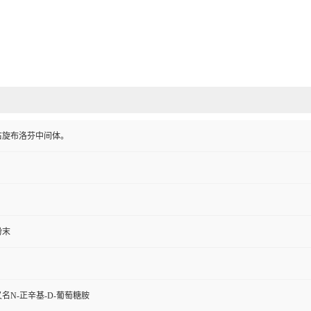
右旋布洛芬中间体。
粉末
名N-正辛基-D-葡萄糖胺