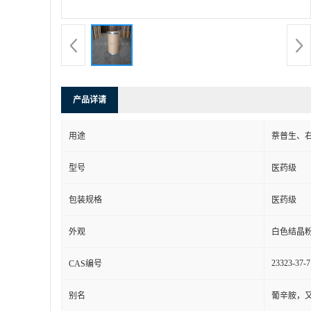
产品详请
用途
萘普生、
型号
医药级
包装规格
医药级
外观
白色结晶
23323-37-7
CAS编号
别名
葡辛胺，又