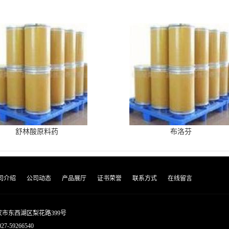
舒林酸原料药
布洛芬
司介绍
公司动态
产品展厅
证书荣誉
联系方式
在线留言
市东西湖区梨花路399号
027-59266540