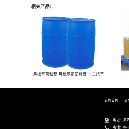
相关产品：
月桂基葡糖苷 月桂基葡萄糖苷 十二烷基
葡糖苷
公司首页
公
地址：武汉
电话：
86-