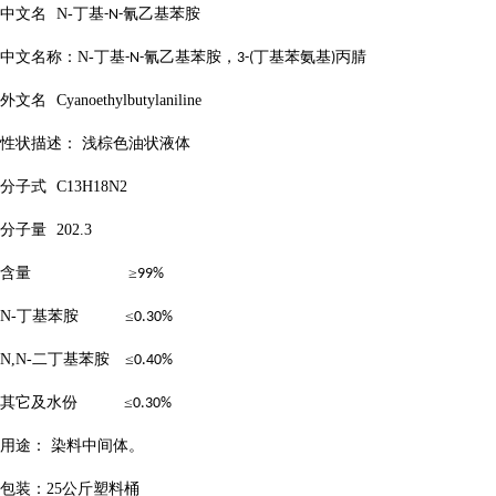
中文名
N-
丁基
氰乙基苯胺
-N-
中文名称：
N-
丁基
氰乙基苯胺，
丁基苯氨基
丙腈
-N-
3-(
)
外文名
Cyanoethylbutylaniline
性状描述：
浅棕色油状液体
分子式
C13H18N2
分子量
202.3
含量
≥
99%
N-
丁基苯胺 ≤
0.30%
N,N-
二丁基苯胺 ≤
0.40%
其它及水份
≤
0.30%
用途：
染料中间体。
包装：
25
公斤塑料桶