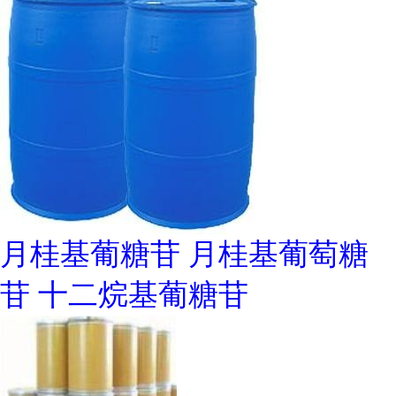
月桂基葡糖苷 月桂基葡萄糖
苷 十二烷基葡糖苷