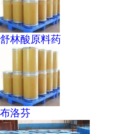
舒林酸原料药
布洛芬