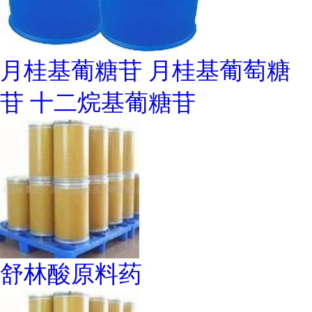
月桂基葡糖苷 月桂基葡萄糖
苷 十二烷基葡糖苷
舒林酸原料药