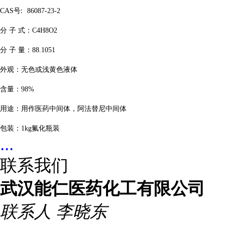
CAS
号
86087-23-2
:
分
子
式：
C4H8O2
分
子
量：
88.1051
外观：无色或浅黄色液体
含量：
98%
用途：用作医药中间体，阿法替尼中间体
包装：
1kg
氟化瓶装
...
联系我们
武汉能仁医药化工有限公司
联系人
李晓东