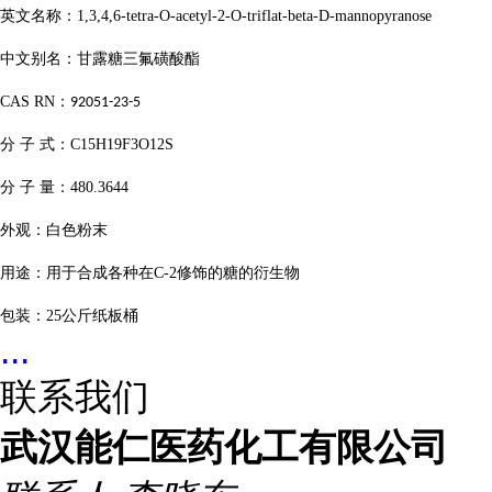
英文名称：
1,3,4,6-tetra-O-acetyl-2-O-triflat-beta-D-mannopyranose
中文别名：甘露糖三氟磺酸酯
CAS RN
：
92051-23-5
分
子
式：
C15H19F3O12S
分
子
量：
480.3644
外观：白色粉末
用途：用于合成各种在
C-2
修饰的糖的衍生物
包装：
25
公斤纸板桶
...
联系我们
武汉能仁医药化工有限公司