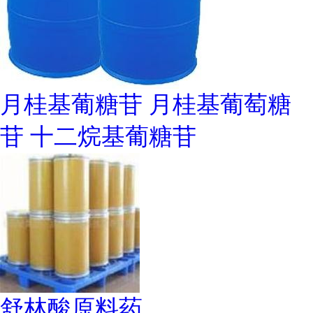
月桂基葡糖苷 月桂基葡萄糖
苷 十二烷基葡糖苷
舒林酸原料药