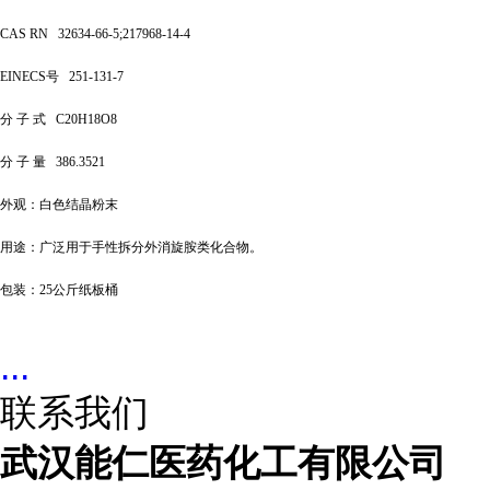
CAS RN
32634-66-5;217968-14-4
EINECS号
251-131-7
分
子
式
C20H18O8
分
子
量
386.3521
外观：白色结晶粉末
用途：广泛用于
手性拆分外消旋胺类化合物。
包装：
25公斤纸板桶
...
联系我们
武汉能仁医药化工有限公司