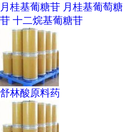
月桂基葡糖苷 月桂基葡萄糖
苷 十二烷基葡糖苷
舒林酸原料药