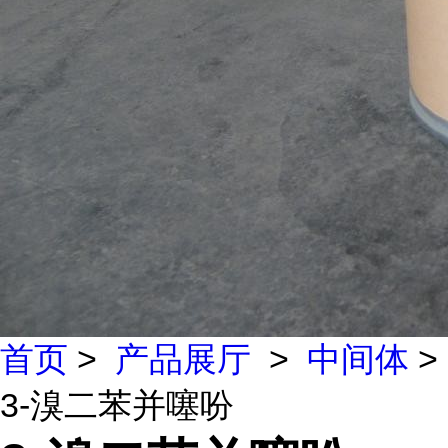
首页
>
产品展厅
>
中间体
>
3-溴二苯并噻吩