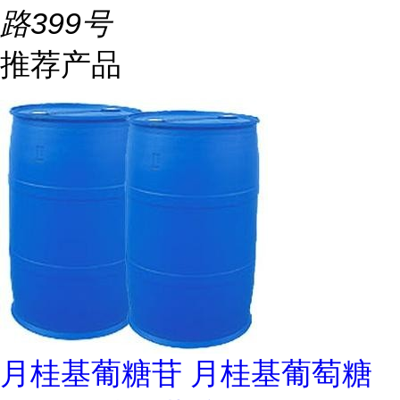
路399号
推荐产品
月桂基葡糖苷 月桂基葡萄糖