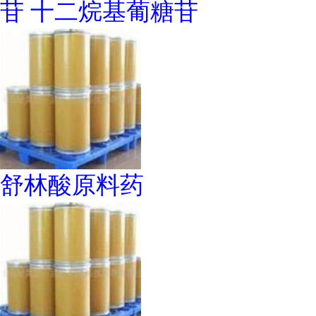
苷 十二烷基葡糖苷
舒林酸原料药