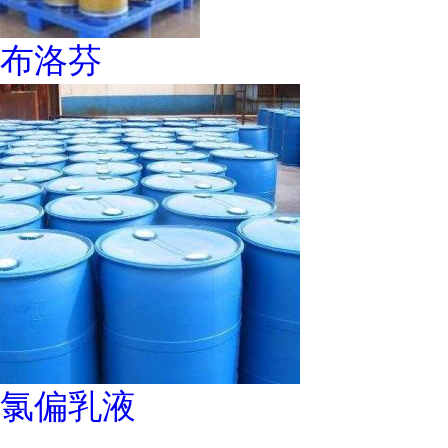
布洛芬
氯偏乳液