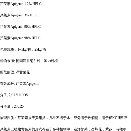
芹菜素
Apigenin 1.2% HPLC
芹菜素
Apigenin 3% HPLC
芹菜素
Apigenin 90% HPLC
芹菜素
Apigenin 98% HPLC
包装规格：
1~5kg/包；25kg/桶
植物来源
: 德国洋甘菊引种，国内种植
提取部位
: 洋甘菊花
有效成分
: 芹菜素Apigenin
分子式
:C15H10O5
分子量：
270.25
物理性质：芹菜素属于黄酮类，几乎不溶于水，部分溶于热酒精，溶于稀
KOH溶液。
芹菜素以植物黄色素的形式存在于多种植物中，在洋甘菊，蜜蜂花，紫苏，马鞭草，