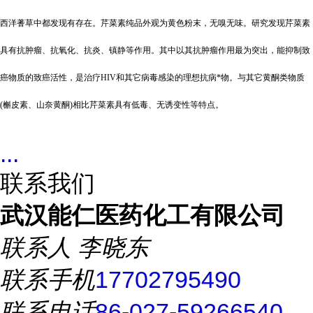
西洋蓍草中都发现有存在。芹菜素纯品外观为黄色粉末，无嗅无味。研究发现芹菜素
具有抗肿瘤、抗氧化、抗炎、镇静等作用。其中以其抗肿瘤作用最为突出，能抑制致
癌物质的致癌活性，是治疗HIV和其它病毒感染的理想抗病*物。与其它黄酮类物质
(槲皮素、山奈黄酮)相比芹菜素具有低毒、无诱变性等特点。
...
联系我们
武汉能仁医药化工有限公司
联系人
李晓东
联系手机
17702795490
联系电话
86-027-59266540