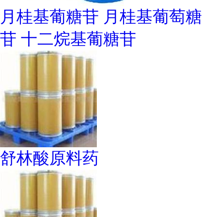
月桂基葡糖苷 月桂基葡萄糖
苷 十二烷基葡糖苷
舒林酸原料药