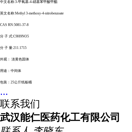
中文名称
:3-甲氧基-4-硝基苯甲酸甲酯
英文名称
:Methyl 3-methoxy-4-nitrobenzoate
CAS RN:5081-37-8
分
子
式
:C9H9NO5
分
子
量
:211.1715
外观
：
淡黄色固体
用途：中间体
包装：
25公斤纸板桶
...
联系我们
武汉能仁医药化工有限公司
联系人
李晓东