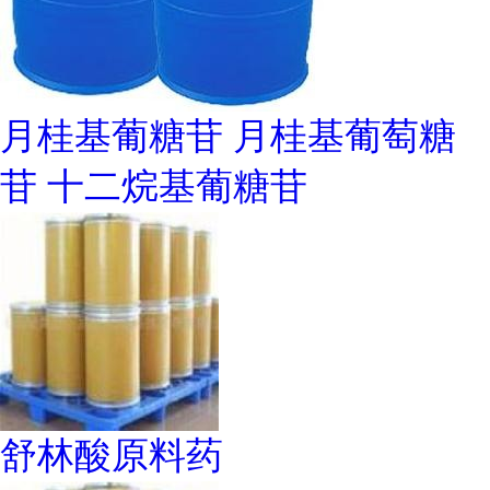
月桂基葡糖苷 月桂基葡萄糖
苷 十二烷基葡糖苷
舒林酸原料药