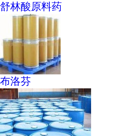
舒林酸原料药
布洛芬