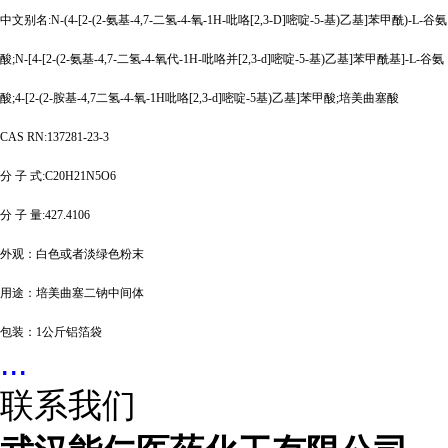
中文别名
:N-(4-[2-(2-氨基-4,7-二氢-4-氧-1H-吡咯[2,3-D]嘧啶-5-基)乙基]苯甲酰)-L-谷氨
酸;N-[4-[2-(2-氨基-4,7-二氢-4-氧代-1H-吡咯并[2,3-d]嘧啶-5-基)乙基]苯甲酰基]-L-谷氨
酸;4-[2-(2-胺基-4,7二氢-4-氧-1H吡咯[2,3-d]嘧啶-5基)乙基]苯甲酸;培美曲塞酸
CAS RN:137281-23-3
分
子
式
:C20H21N5O6
分
子
量
:427.4106
外观：
白色或者淡绿色粉末
用途：培美曲塞二钠中间体
包装：
1公斤铝箔袋
...
联系我们