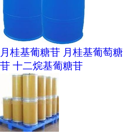
月桂基葡糖苷 月桂基葡萄糖
苷 十二烷基葡糖苷