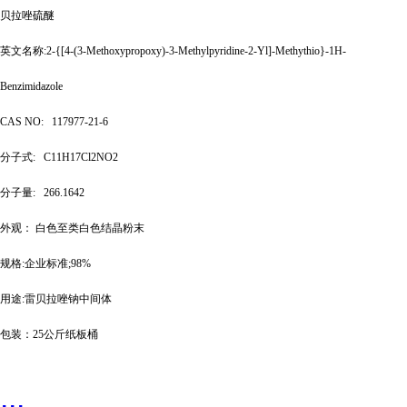
贝拉唑硫醚
英文名称
:2-{[4-(3-Methoxypropoxy)-3-Methylpyridine-2-Yl]-Methythio}-1H-
Benzimidazole
CAS NO:
117977-21-6
分子式
:
C11H17Cl2NO2
分子量
:
266.1642
外观：
白色至类白色结晶粉末
规格
:企业标准;98%
用途
:雷贝拉唑钠中间体
包装：
25公斤纸板桶
...