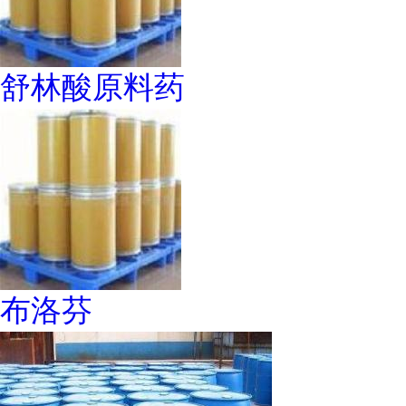
舒林酸原料药
布洛芬