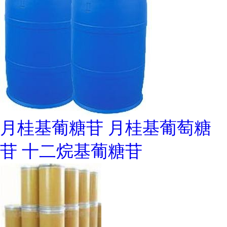
月桂基葡糖苷 月桂基葡萄糖
苷 十二烷基葡糖苷