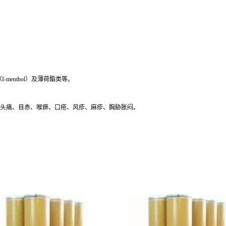
（I-menthol）及薄荷酯类等。
头痛、目赤、喉痹、口疮、风疹、麻疹、胸胁胀闷。