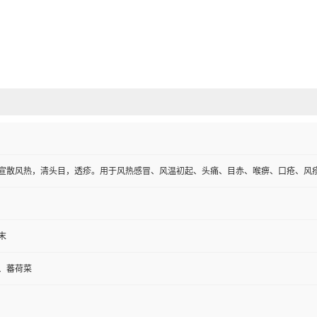
宣散风热，清头目，透疹。用于风热感冒、风温初起、头痛、目赤、喉痹、口疮、风
末
、蕃荷菜