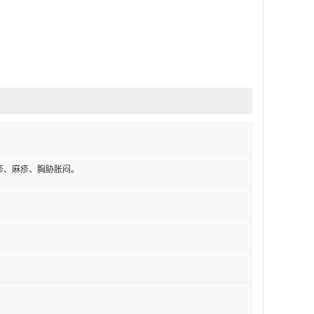
疹、麻疹、胸胁胀闷。