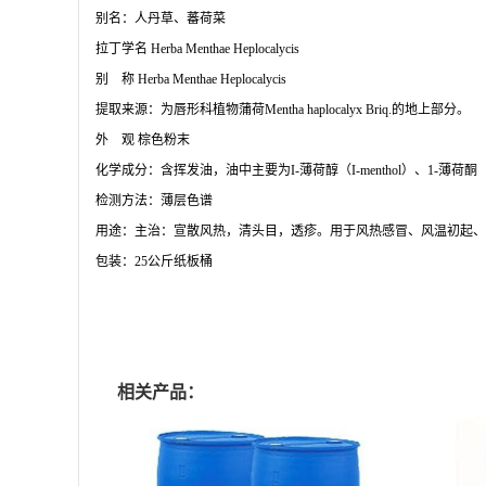
别名：人丹草、蕃荷菜
拉丁学名
Herba Menthae Heplocalycis
别
称
Herba Menthae Heplocalycis
提取来源：为唇形科植物蒲荷
Mentha haplocalyx Briq.的地上部分。
外
观
棕色粉末
化学成分：含挥发油，油中主要为
I-薄荷醇（I-menthol）、1-薄荷酮
检测方法：薄层色谱
用途：主治：宣散风热，清头目，透疹。用于风热感冒、风温初起、
包装：
25公斤纸板桶
相关产品：