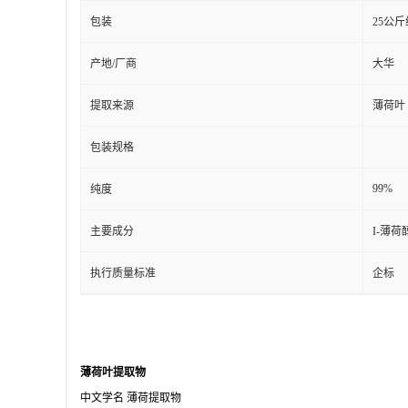
包装
25公
产地/厂商
大华
提取来源
薄荷叶
包装规格
99%
纯度
主要成分
I-薄荷
执行质量标准
企标
薄荷叶提取物
中文学名
薄荷提取物