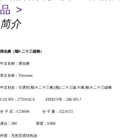
品 >
简介
诱虫烯（顺
9-二十三碳烯）
中文名称：诱虫烯
英文名称：
Tricosene
中文别名：引诱剂
;顺-9-二十三烯;(顺)-二十三碳-9-烯;顺-9-二十三碳烯
CAS RN：27519-02-4
EINECS号：248-505-7
分
子
式：
C23H46
分
子
量：
322.6113
沸点：
300
密度：
0.806
外观：无色至琥珀色油