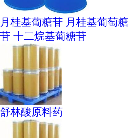
月桂基葡糖苷 月桂基葡萄糖
苷 十二烷基葡糖苷
舒林酸原料药