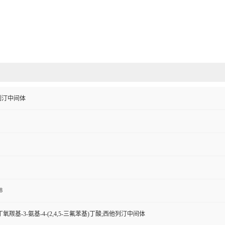
列汀中间体
8
-叔丁氧羰基-3-氨基-4-(2,4,5-三氟苯基)丁酸;西他列汀中间体