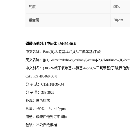
99%
纯度
20ppm
重金属
磷酸西他列汀中间体
486460-00-8
中文名称：
Boc-(R)-3-氨基-4-(2,4,5-三氟苯基)丁酸
英文名称：
[[(1,1-dimethylethoxy)carbonyl]amino]-2,4,5-trifluoro-(R)-ben
中文别名：
(3R)-N-叔丁氧羰基-3-氨基-4-(2,4,5-三氟苯基)丁酸;西
CAS RN
486460-00-8
分
子
式：
C15H18F3NO4
分
子
量：
333.3029
外观：白色粉末
含量：
≥99%
*：
≤10ppm
用途：磷酸西他列汀中间体
包装：
25公斤纸板桶