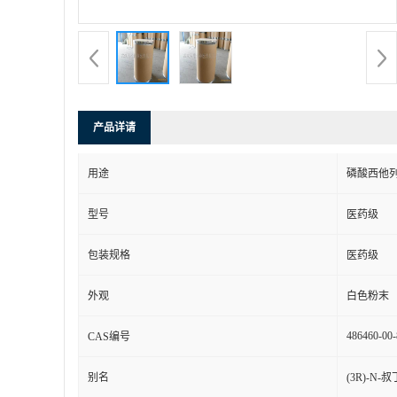
产品详请
用途
磷酸西他
型号
医药级
包装规格
医药级
外观
白色粉末
486460-00-
CAS编号
别名
(3R)-N