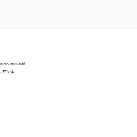
zenebutanoic acid
他列汀中间体