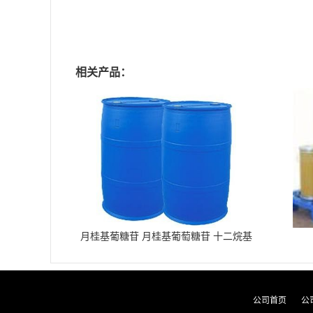
相关产品：
月桂基葡糖苷 月桂基葡萄糖苷 十二烷基
葡糖苷
公司首页
公