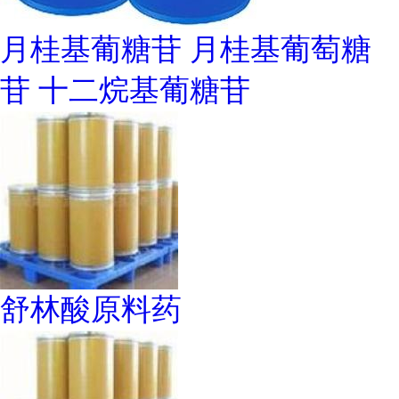
月桂基葡糖苷 月桂基葡萄糖
苷 十二烷基葡糖苷
舒林酸原料药