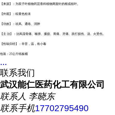
【来源】：为双子叶植物药芸香科植物两面针的根或枝叶。
【外观】
：棕黄色粉末
【功效】：祛风、通络、消肿
【主
治】：治风湿骨痛、喉痹、瘰疬、胃痛、牙痛、跌打损伤、汤、火烫伤。
【性味归经】：辛苦，温，有小毒
包装：
25
公斤纸板桶
...
联系我们
武汉能仁医药化工有限公司
联系人
李晓东
联系手机
17702795490