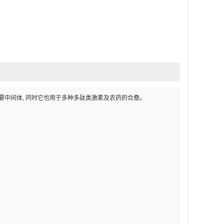
要中间体, 同时它也用于多种多肽类激素及农药的合憃。