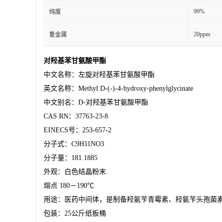
99%
纯度
20ppm
重金属
对羟基苯甘氨酸甲酯
中文名称：左旋对羟基苯甘氨酸甲酯
英文名称：
Methyl D-(-)-4-hydroxy-phenylglycinate
中文别名：
D-对羟基苯甘氨酸甲酯
CAS RN：37763-23-8
EINECS号：253-657-2
分子式：
C9H11NO3
分子量：
181.1885
外观：白色结晶粉末
熔点
180－190℃
用途：医药中间体，是制备羟氨苄青霉素、羟氨苄头孢菌
包装：
25公斤纸板桶