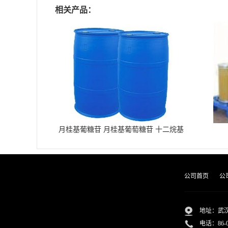
相关产品：
月桂基葡糖苷 月桂基葡萄糖苷 十二烷基
葡糖苷
公司首页
公
地址：武汉
电话：
86-