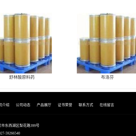
舒林酸原料药
布洛芬
司介绍
公司动态
产品展厅
证书荣誉
联系方式
在线留言
市东西湖区梨花路399号
027-59266540