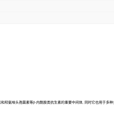
素和羟氨唑头孢菌素等
β-内酰胺类抗生素的重要中间体, 同时它也用于多