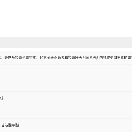
体，是制备羟氨苄青霉素、羟氨苄头孢菌素和羟氨唑头孢菌素等β-内酰胺类圄生素的重
粉末
苯甘氨酸甲酯