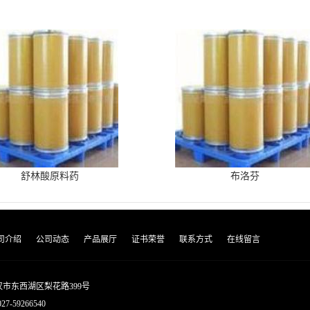
舒林酸原料药
布洛芬
司介绍
公司动态
产品展厅
证书荣誉
联系方式
在线留言
市东西湖区梨花路399号
027-59266540