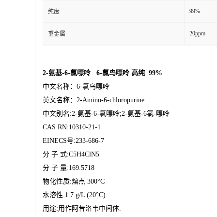
99%
纯度
20ppm
重金属
2-氨基-6-氯嘌呤 6-氯鸟嘌呤 高纯 99%
中文名称：
6-氯鸟嘌呤
英文名称：
2-Amino-6-chloropurine
中文别名
:2-氨基-6-氯嘌呤;2-氨基-6氯-嘌呤
CAS RN:10310-21-1
EINECS号:233-686-7
分
子
式
:C5H4ClN5
分
子
量
:169.5718
物化性质
:熔点 300°C
水溶性
:1.7 g/L (20°C)
用途
:用作阿昔洛韦中间体.