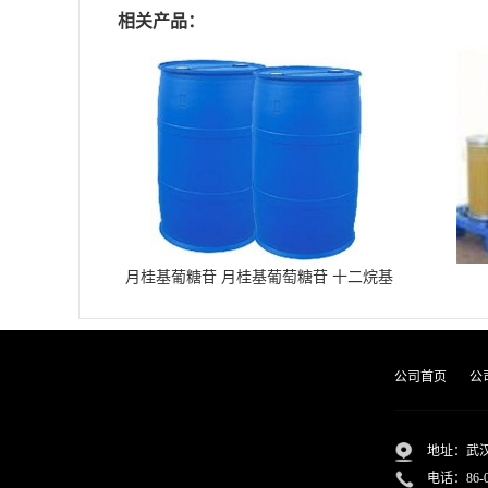
相关产品：
月桂基葡糖苷 月桂基葡萄糖苷 十二烷基
葡糖苷
公司首页
公
地址：武汉
电话：
86-