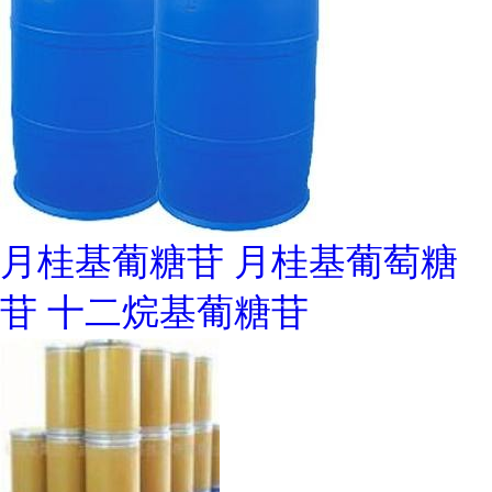
月桂基葡糖苷 月桂基葡萄糖
苷 十二烷基葡糖苷