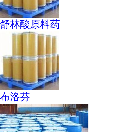
舒林酸原料药
布洛芬