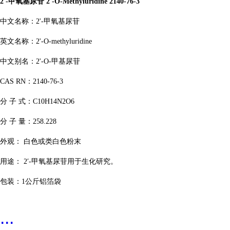
2′-甲氧基尿苷 2'-O-Methyluridine 2140-76-3
中文名称：
2'-甲氧基尿苷
英文名称：
2'-O-methyluridine
中文别名：
2'-O-甲基尿苷
CAS RN：2140-76-3
分
子
式：
C10H14N2O6
分
子
量：
258.228
外观
：
白色或类白色粉末
用途
：
2′-甲氧基尿苷用于生化研究
。
包装：
1公斤铝箔袋
...