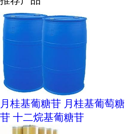
推荐产品
月桂基葡糖苷 月桂基葡萄糖
苷 十二烷基葡糖苷