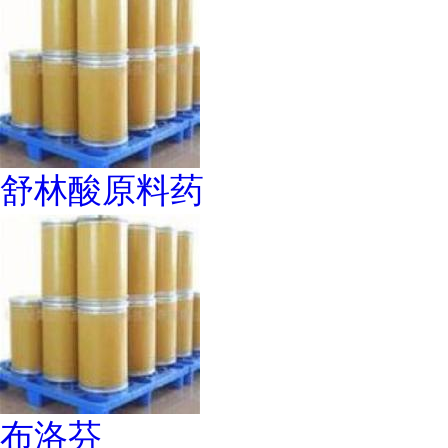
舒林酸原料药
布洛芬