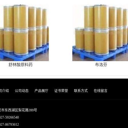
舒林酸原料药
布洛芬
司介绍
公司动态
产品展厅
证书荣誉
联系方式
在线留言
市东西湖区梨花路399号
027-59266540
7-86793612