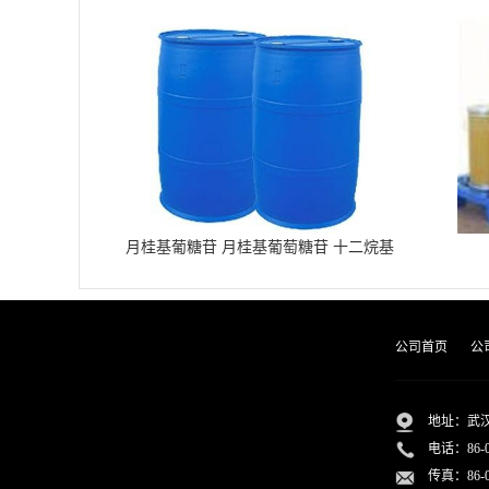
月桂基葡糖苷 月桂基葡萄糖苷 十二烷基
葡糖苷
公司首页
公
地址：武汉
电话：
86-
传真：86-02