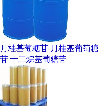
月桂基葡糖苷 月桂基葡萄糖
苷 十二烷基葡糖苷