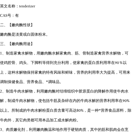
英文名称：
tenderizer
CAS
号：有
二、【嫩肉酶性状】
嫩肉酶是淡黄或白固体粉末。
三、【嫩肉酶用途】
1
、制造家禽水解物，用嫩肉酶水解家禽肉、筋、骨制造家禽营养水解物，可
使鸡腔骨、鸡头、下脚料等得到充分利用，使家禽的蛋白质利用率在
％以
90
上，这种水解物保持家禽的特有风味和鲜味，营养的利用率大为提高，可用来
调制保健食品、营养食品、*调味品。
2
、制造牛肉水解物，利用嫩肉酶对结缔组织中胶原蛋白的降解作用使牛肉水
解，制成牛肉水解物，使包括牛筋及杂碎在内的牛肉水解的营养利用率在
90%
以上。所制成的牛肉水解粉蛋白质含量可高达
，是一种*营养食品原料，除
80%
牛肉外，其它肉类都可用本品加工成水解肉粉。
3
、肉质嫩化剂，利用嫩肉酶温和地作用于硬韧肉质，其中的筋和肌肉会在烹