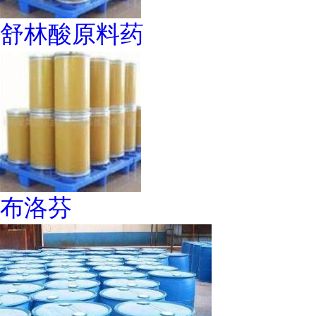
舒林酸原料药
布洛芬