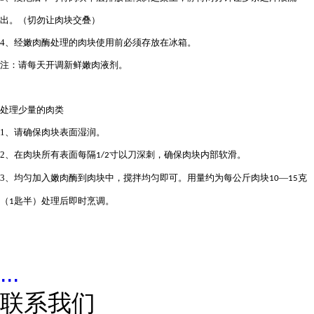
出。（切勿让肉块交叠）
4
、经嫩肉酶处理的肉块使用前必须存放在冰箱。
注：请每天开调新鲜嫩肉液剂。
处理少量的肉类
1
、请确保肉块表面湿润。
2
、在肉块所有表面每隔
寸以刀深刺，确保肉块内部软滑。
1/2
3
、均匀加入嫩肉酶到肉块中，搅拌均匀即可。用量约为每公斤肉块
—
克
10
15
（
匙半）处理后即时烹调。
1
...
联系我们