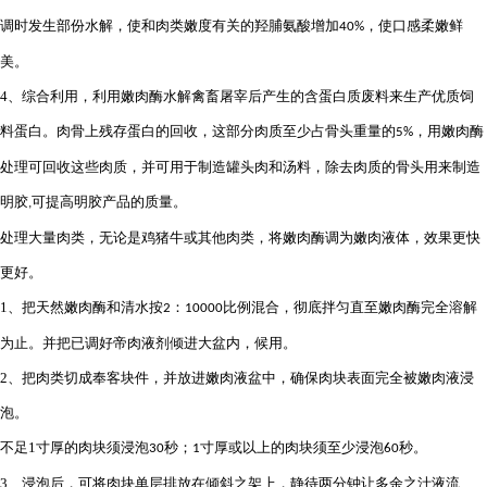
调时发生部份水解，使和肉类嫩度有关的羟脯氨酸增加
，使口感柔嫩鲜
40%
美。
4
、综合利用，利用嫩肉酶水解禽畜屠宰后产生的含蛋白质废料来生产优质饲
料蛋白。肉骨上残存蛋白的回收，这部分肉质至少占骨头重量的
，用嫩肉酶
5%
处理可回收这些肉质，并可用于制造罐头肉和汤料，除去肉质的骨头用来制造
明胶
可提高明胶产品的质量。
,
处理大量肉类，无论是鸡猪牛或其他肉类，将嫩肉酶调为嫩肉液体，效果更快
更好。
1
、把天然嫩肉酶和清水按
：
比例混合，彻底拌匀直至嫩肉酶完全溶解
2
10000
为止。并把已调好帝肉液剂倾进大盆内，候用。
2
、把肉类切成奉客块件，并放进嫩肉液盆中，确保肉块表面完全被嫩肉液浸
泡。
不足
1
寸厚的肉块须浸泡
秒；
寸厚或以上的肉块须至少浸泡
秒。
30
1
60
3
、浸泡后，可将肉块单层排放在倾斜之架上，静待两分钟让多余之汁液流