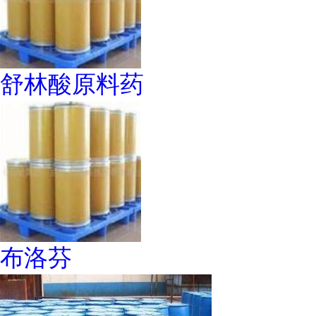
舒林酸原料药
布洛芬