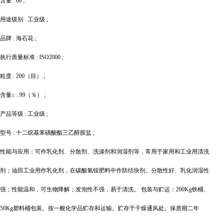
含量
: 60 ;
用途级别
: 工业级 ;
品牌
: 海石花 ;
执行质量标准
: ISO2000 ;
粒度
: 200（目） ;
含量
≥ : 99（％） ;
产品等级
: 工业级 ;
型号
: 十二烷基苯磺酸酯三乙醇胺盐 ;
性能与应用：可作乳化剂、分散剂、洗涤剂和润湿剂等，常用于家用和工业用清洗
剂；油田工业用作乳化剂，在碳酸氢铵肥料中作防结块剂。分散性好、乳化润湿性
强；性能温和，可生物降解；发泡性不强，易于清洗。
包装与贮运：
200Kg铁桶、
50Kg塑料桶包装。按一般化学品贮存和运输。贮存于干燥通风处。保质期二年