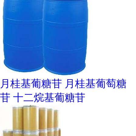
月桂基葡糖苷 月桂基葡萄糖
苷 十二烷基葡糖苷