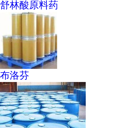
舒林酸原料药
布洛芬