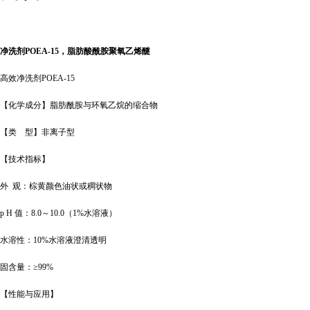
净洗剂
POEA-15，脂肪酸酰胺聚氧乙烯醚
高效净洗剂
POEA-15
【化学成分】脂肪酰胺与环氧乙烷的缩合物
【类
型】非离子型
【技术指标】
外
观：棕黄颜色油状或稠状物
p H 值：8.0～10.0（1%水溶液）
水溶性：
10%水溶液澄清透明
固含量：
≥99%
【性能与应用】