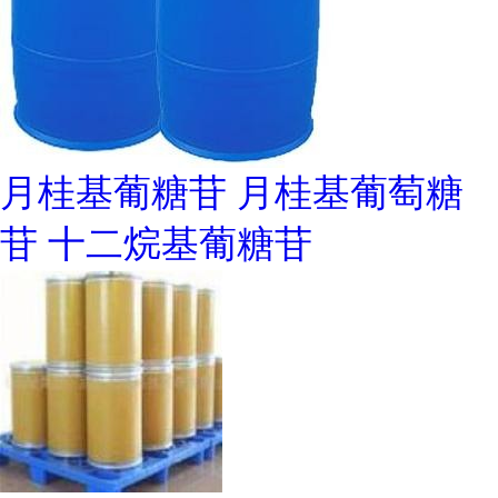
月桂基葡糖苷 月桂基葡萄糖
苷 十二烷基葡糖苷