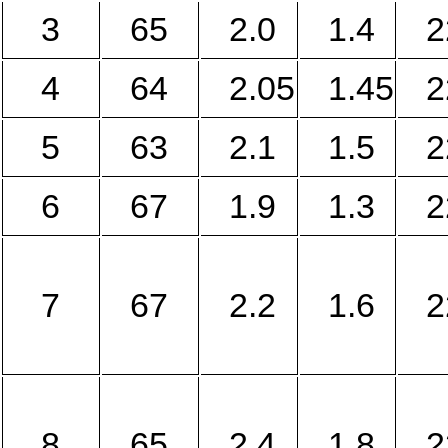
3
65
2.0
1.4
2
4
64
2.05
1.45
2
5
63
2.1
1.5
2
6
67
1.9
1.3
2
7
67
2.2
1.6
2
8
65
2.4
1.8
2