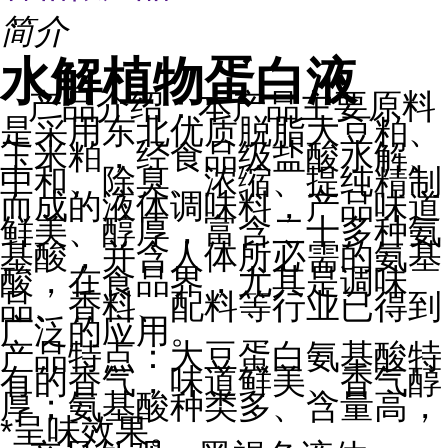
简介
水解植物蛋白液
产品
介绍：
本产品主要原料
是采用东北优质脱脂大豆粕、
玉米粕，经食品级盐酸水解、
中和、除臭、浓缩、提纯精制
而成的液体调味料，产品味道
鲜美、醇厚，富含二十多种氨
基酸，并含人体所必需的氨基
酸，在食品界，尤其是调味
品、香料、配料等行业已得到
广泛的应用。
产品特点：大豆蛋白氨基酸特
有的香气，味道鲜美、香气醇
厚；氨基酸种类多、含量高，
*呈味效果。