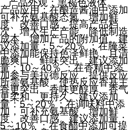
产品外观：黑褐色液体。
产品应用：在酿造酱油中添加
可补充氨基酸态氮、增加鲜
度、改善口感，提高产品档
次，增大生产产能、降低制造
成本、增加产品的附加值。建
议添加量：
5
～
20
％ ；在腌菜
中添加能保持色泽鲜艳，且清
脆爽口、鲜味突出。建议添加
量：
10
～
40
％ ；在香精中添
加参与美拉德反应，提供反应
所需氨基酸，使热反应香基主
香更突出、香味更醇厚、香气
更柔和、更持久。建议添加
量：
5
～
20
％；在调味料中添
加，可补充氨基酸、增加鲜
度、改善口感。建议添加量：
5
～
10
％ ；在食醋中添加可提