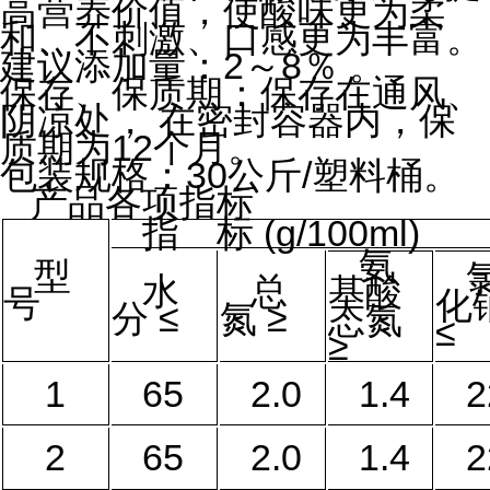
高营养价值，使酸味更为柔
和、不刺激、口感更为丰富。
建议添加量：
2
～
8
％ 。
保存、保质期：保存在通风、
阴凉处，
在密封容器内，保
质期为
12
个月。
包装规格：
30
公斤
/
塑料桶
。
产品各项指标
指 标
(g/100ml)
氨
型
水
总
基酸
号
化
分 ≤
氮 ≥
态氮
≤
≥
1
65
2.0
1.4
2
2
65
2.0
1.4
2