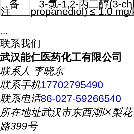
备
3-
氯
-1,2-
丙二醇
(3-ch
注
propanediol)
≤
1.0 mg/
...
联系我们
武汉能仁医药化工有限公司
联系人
李晓东
联系手机
17702795490
联系电话
86-027-59266540
所在地址
武汉市东西湖区梨花
路399号