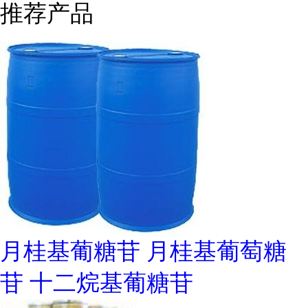
推荐产品
月桂基葡糖苷 月桂基葡萄糖
苷 十二烷基葡糖苷