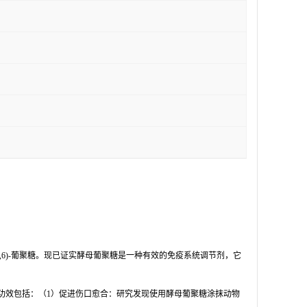
1,3(1,6)-葡聚糖。现已证实酵母葡聚糖是一种有效的免疫系统调节剂，它
功效包括：（
1）促进伤口愈合：研究发现使用酵母葡聚糖涂抹动物