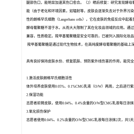
腿部伤口，能明显加速其伤口愈合。（2）晒后修复：研究发现酵母
能（由于老化和环境因素，如辐射等，皮肤会逐渐失去对于外界污染
性的朗格罕氏细胞（Langerhans cells），它在皮肤的免
酵母葡聚糖不溶于水，从而大大限制了其在化妆品领域的应用。通过
兼容，性质稳定。羧甲基葡聚糖是安全可靠的，已被列入国际化妆品原
羧甲基葡聚糖是通过现代生物技术，在高纯度酵母葡聚糖的基础上
具有良好保持皮肤水份、修复肌肤、预防紫外线伤害的作用，能完全
1.激活皮肤朗格罕氏细胞活性
体外培养皮肤使用
0.05%、0.1%CMG乳液（O/W）两周，之后
2.保湿功能
志愿者前臂皮肤，使用
0.04%、0.4%含量的O/W型CMG乳液
3.氧化损伤保护
志愿者使用
0.04%、0.2%含量的O/W型CMG乳液每日涂抹2次