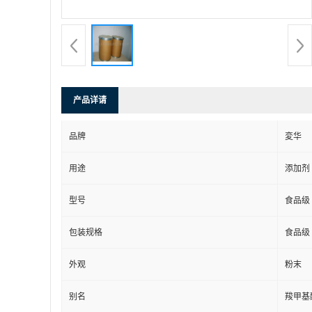
产品详请
品牌
変华
用途
添加剂
型号
食品级
包装规格
食品级
外观
粉末
别名
羧甲基