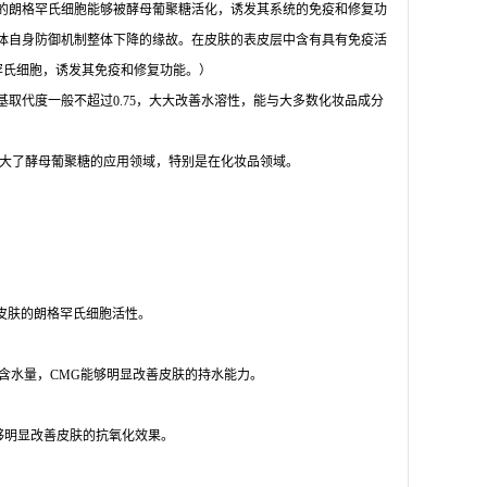
的朗格罕氏细胞能够被酵母葡聚糖活化，诱发其系统的免疫和修复功
体自身防御机制整体下降的缘故。在皮肤的表皮层中含有具有免疫活
朗格罕氏细胞，诱发其免疫和修复功能。）
基取代度一般不超过
0.75，大大改善水溶性，能与大多数化妆品成分
大了酵母葡聚糖的应用领域，特别是在化妆品领域。
提高皮肤的朗格罕氏细胞活性。
质层含水量，CMG能够明显改善皮肤的持水能力。
G能够明显改善皮肤的抗氧化效果。