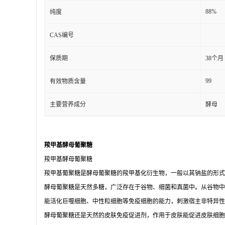
88%
纯度
CAS编号
保质期
38个月
99
有效物质含量
主要营养成分
酵母
羧甲基酵母葡聚糖
羧甲基酵母葡聚糖
羧甲基葡聚糖是酵母葡聚糖的羧甲基化衍生物，一般以其钠盐的形式
酵母葡聚糖是天然多糖，广泛存在于谷物、细菌和真菌中。从谷物中
能活化巨噬细胞、中性粒细胞等免疫细胞的能力，刺激宿主非特异性
酵母葡聚糖还是天然的皮肤免疫促进剂，作用于皮肤能促进皮肤细胞