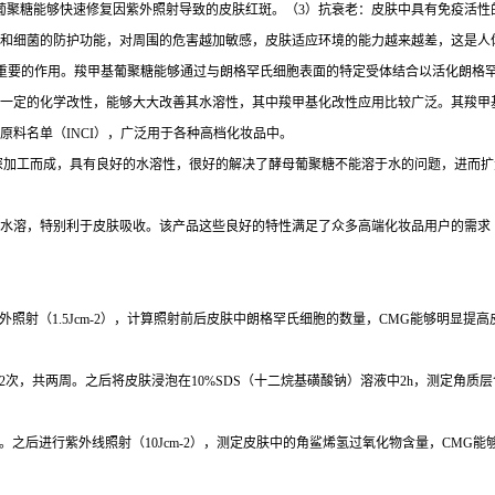
葡聚糖能够快速修复因紫外照射导致的皮肤红斑。（3）抗衰老：皮肤中具有免疫活性
和细菌的防护功能，对周围的危害越加敏感，皮肤适应环境的能力越来越差，这是人
疫反应中起着重要的作用。羧甲基葡聚糖能够通过与朗格罕氏细胞表面的特定受体结合以活化
一定的化学改性，能够大大改善其水溶性，其中羧甲基化改性应用比较广泛。其羧甲
料名单（INCI），广泛用于各种高档化妆品中。
深加工而成，具有良好的水溶性，很好的解决了酵母葡聚糖不能溶于水的问题，进而扩
水溶，特别利于皮肤吸收。该产品这些良好的特性满足了众多高端化妆品用户的需求
进行紫外照射（1.5Jcm-2），计算照射前后皮肤中朗格罕氏细胞的数量，CMG能够明显
每日涂抹2次，共两周。之后将皮肤浸泡在10%SDS（十二烷基磺酸钠）溶液中2h，测定角
，共5天。之后进行紫外线照射（10Jcm-2），测定皮肤中的角鲨烯氢过氧化物含量，CM