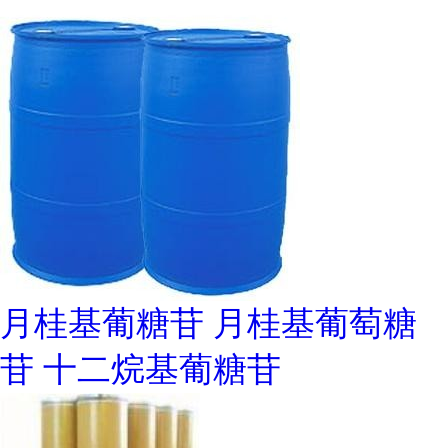
月桂基葡糖苷 月桂基葡萄糖
苷 十二烷基葡糖苷