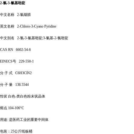
2-氯-3-氰基吡啶
中文名称
2-氯烟腈
英文名称
2-Chloro-3-Cyano Pyridine
中文别名
2-氯-3-氰基吡啶;3-氰基-2-氯吡啶
CAS RN
6602-54-6
EINECS号
229-550-1
分
子
式
C6H3ClN2
分
子
量
138.5544
性状
白色
-类白色粉末状晶体
熔点
104-106°C
用途
: 是医药工业的重要中间体
包装：
25公斤纸板桶