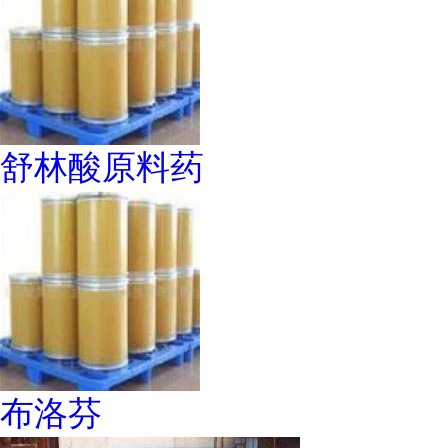
舒林酸原料药
布洛芬